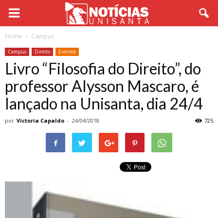
Home
Campus
Campus
Direito
Eventos
Livro “Filosofia do Direito”, do
professor Alysson Mascaro, é
lançado na Unisanta, dia 24/4
por
Victoria Capaldo
-
24/04/2018
725