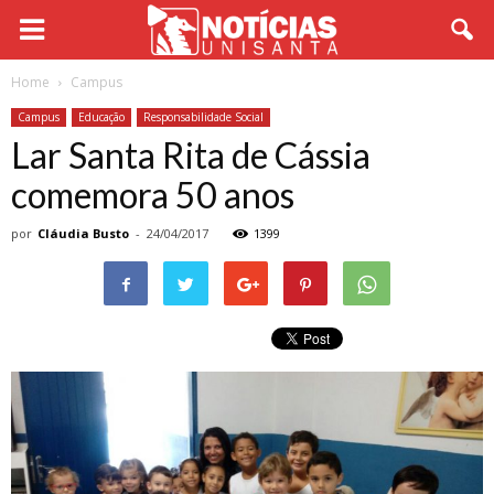
Home
Campus
Campus
Educação
Responsabilidade Social
Lar Santa Rita de Cássia
comemora 50 anos
por
Cláudia Busto
-
24/04/2017
1399