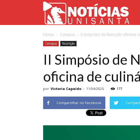
Not
Home
Campus
II Simpósio de Nutrição oferece cic
Uni
Campus
Nutrição
II Simpósio de N
oficina de culin
por
Victoria Capaldo
-
11/04/2025
177
Compartilhar no Facebook
Comparti