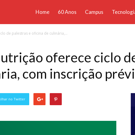
Home
60 Anos
Campus
Tecnologi
ícias
lo de palestras e oficina de culinária,...
santa
utrição oferece ciclo d
ária, com inscrição prév
lhar no Twitter