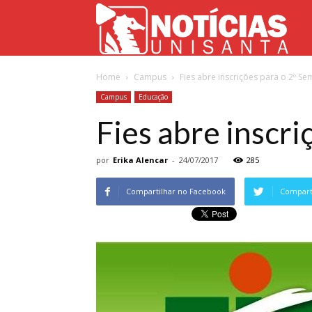
Not
Home
Campus
Fies abre inscrições para o 2º S
Uni
Campus
Educação
Fies abre inscr
por
Erika Alencar
-
24/07/2017
285
Compartilhar no Facebook
Comparti