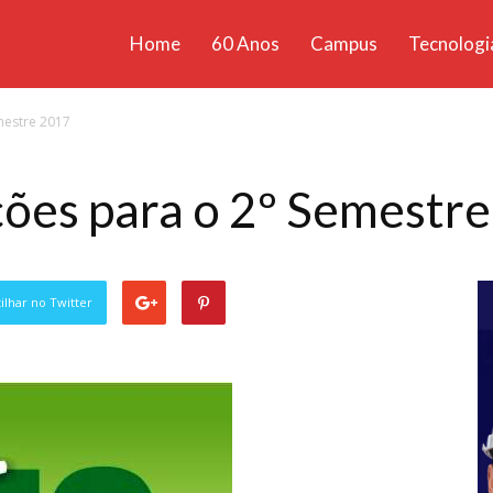
Home
60 Anos
Campus
Tecnologi
ícias
emestre 2017
santa
ições para o 2º Semestr
lhar no Twitter