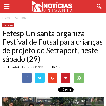
Home
Campus
Campus
Fefesp Unisanta organiza
Festival de Futsal para crianças
de projeto do Settaport, neste
sábado (29)
por
Elizabeth Faria
-
28/09/2018
167