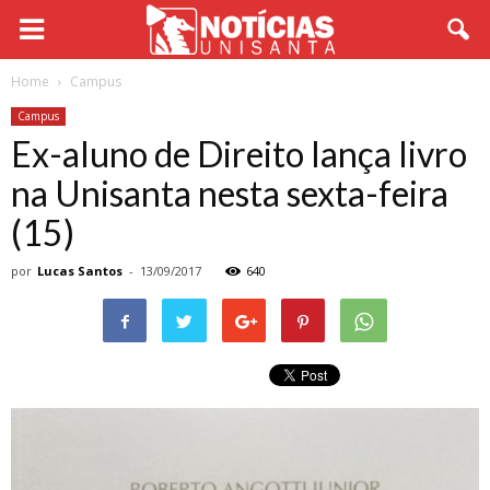
Home
Campus
Campus
Ex-aluno de Direito lança livro
na Unisanta nesta sexta-feira
(15)
por
Lucas Santos
-
13/09/2017
640