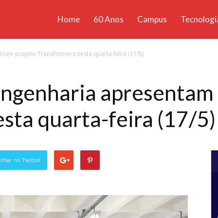
Home
60 Anos
Campus
Tecnologi
ícias
tam projeto Transformers nesta quarta-feira (17/5)
santa
Engenharia apresentam 
sta quarta-feira (17/5)
lhar no Twitter