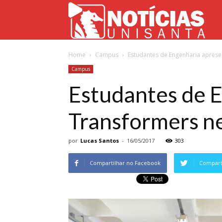
Not
Home
Campus
Estudantes de Engenharia apresen
Uni
Campus
Estudantes de 
Transformers ne
por
Lucas Santos
-
16/05/2017
303
Compartilhar no Facebook
Comparti