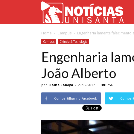
Not
Home
Campus
Engenharia lamenta falecimento s
Uni
Campus
Ciência & Tecnologia
Engenharia lame
João Alberto
por
Elaine Saboya
-
20/02/2017
754
Compartilhar no Facebook
Comparti