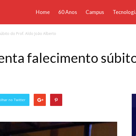
Home
60 Anos
Campus
Tecnologi
ícias
úbito do Prof. Aldo João Alberto
santa
nta falecimento súbito
lhar no Twitter