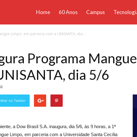
Home
60 Anos
Campus
Tecnologi
ícias
ngue Limpo, em parceria com a UNISANTA, dia...
santa
ugura Programa Mangue
 UNISANTA, dia 5/6
12
lhar no Twitter
e, a Dow Brasil S.A. inaugura, dia 5/6, às 9 horas, a 1ª
ue Limpo, em parceria com a Universidade Santa Cecília