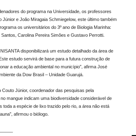
denadores do programa na Universidade, os professores
o Júnior e João Miragaia Schmiegelow, este último também
ograma os universitários do 3º ano de Biologia Marinha:
antos, Carolina Pereira Simões e Gustavo Perrotti.
 UNISANTA disponibilizará um estudo detalhado da área de
Este estudo servirá de base para a futura construção de
ionar a educação ambiental no município”, afirma José
mbiente da Dow Brasil – Unidade Guarujá.
 Couto Júnior, coordenador das pesquisas pela
s no mangue indicam uma biodiversidade considerável de
oda a espécie de lixo trazido pelo rio, a área não está
auna”, afirmou o biólogo.
______