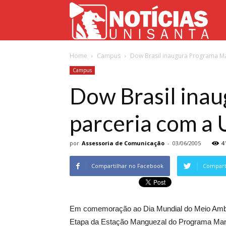
Not
Home
Campus
Dow Brasil inaugura Programa Ma
Uni
Campus
Dow Brasil ina
parceria com a
por
Assessoria de Comunicação
-
03/06/2005
4
Compartilhar no Facebook
Comparti
Em comemoração ao Dia Mundial do Meio Ambient
Etapa da Estação Manguezal do Programa Mang