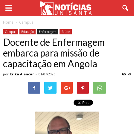
Home
Campus
Campus
Educação
Enfermagem
Saúde
Docente de Enfermagem
embarca para missão de
capacitação em Angola
por
Erika Alencar
-
01/07/2026
79