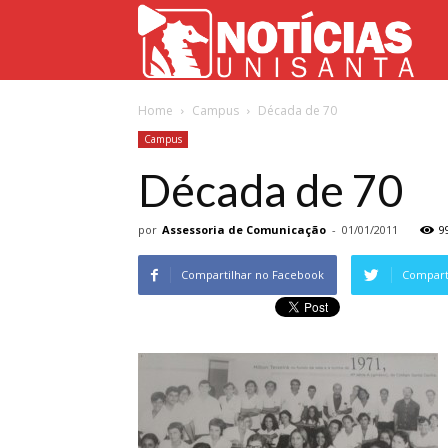
Not
Home
Campus
Década de 70
Uni
Campus
Década de 70
por
Assessoria de Comunicação
-
01/01/2011
9
Compartilhar no Facebook
Comparti