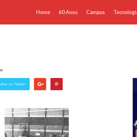
Home
60 Anos
Campus
Tecnologi
ícias
santa
99
lhar no Twitter