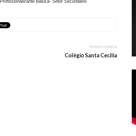
rofissionalizante Básica- Setor Secundário
Próxima matéria
Colégio Santa Cecília