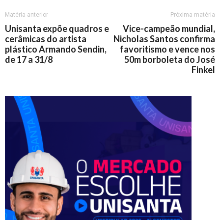
Matéria anterior
Próxima matéria
Unisanta expõe quadros e
Vice-campeão mundial,
cerâmicas do artista
Nicholas Santos confirma
plástico Armando Sendin,
favoritismo e vence nos
de 17 a 31/8
50m borboleta do José
Finkel