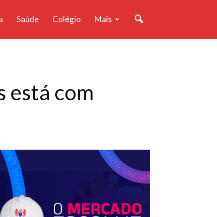
a
Saúde
Colégio
Mais
s está com