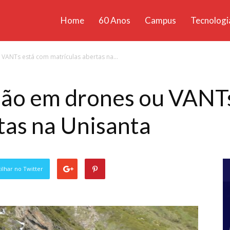
Home
60 Anos
Campus
Tecnologi
ícias
VANTs está com matrículas abertas na...
santa
são em drones ou VANT
tas na Unisanta
lhar no Twitter