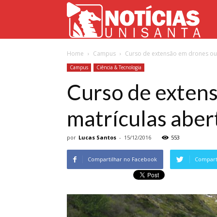
Not
Home
Campus
Curso de extensão em drones ou 
Uni
Campus
Ciência & Tecnologia
Curso de exten
matrículas aber
por
Lucas Santos
-
15/12/2016
553
Compartilhar no Facebook
Comparti