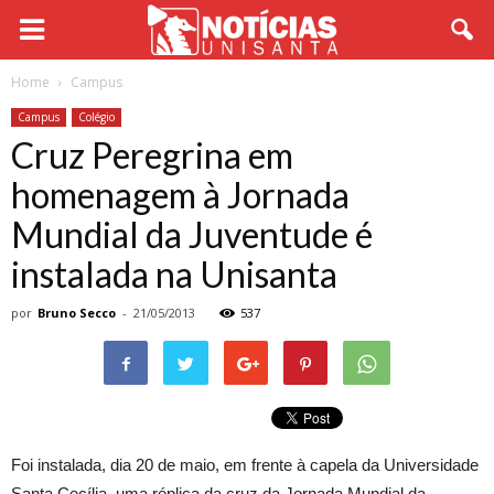
Home
Campus
Campus
Colégio
Cruz Peregrina em
homenagem à Jornada
Mundial da Juventude é
instalada na Unisanta
por
Bruno Secco
-
21/05/2013
537
Foi instalada, dia 20 de maio, em frente à capela da Universidade
Santa Cecília, uma réplica da cruz da Jornada Mundial da