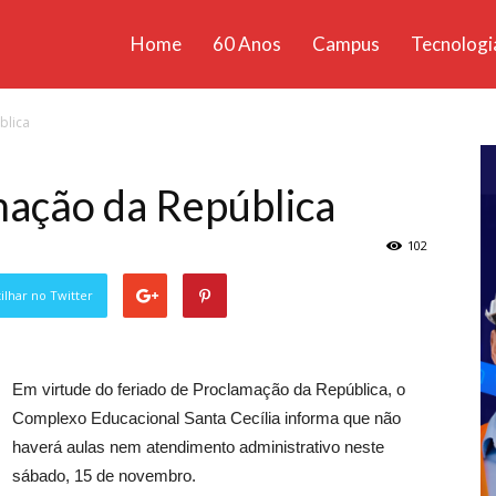
Home
60 Anos
Campus
Tecnologi
ícias
blica
santa
mação da República
102
lhar no Twitter
Em virtude do feriado de Proclamação da República, o
Complexo Educacional Santa Cecília informa que não
haverá aulas nem atendimento administrativo neste
sábado, 15 de novembro.