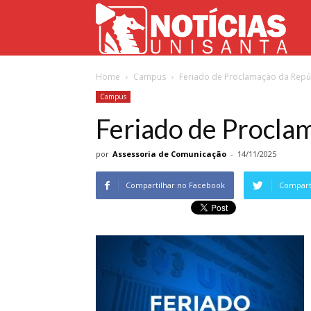
Not
Home
Campus
Feriado de Proclamação da Repú
Uni
Campus
Feriado de Procla
por
Assessoria de Comunicação
-
14/11/2025
Compartilhar no Facebook
Comparti