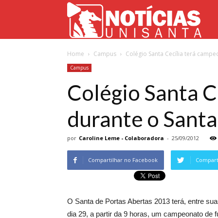
Not
Home
Campus
Colégio Santa Cecília terá campeo
Uni
Campus
Colégio Santa C
durante o Santa
por
Caroline Leme - Colaboradora
-
25/09/2012
Compartilhar no Facebook
Comparti
O Santa de Portas Abertas 2013 terá, entre sua
dia 29, a partir da 9 horas, um campeonato de f