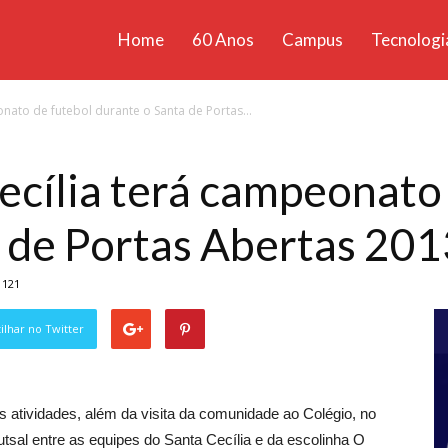
Home
60 Anos
Campus
Tecnologi
ícias
nato de futebol durante o Santa de Portas...
santa
ecília terá campeonato
 de Portas Abertas 201
121
lhar no Twitter
s atividades, além da visita da comunidade ao Colégio, no
utsal entre as equipes do Santa Cecília e da escolinha O