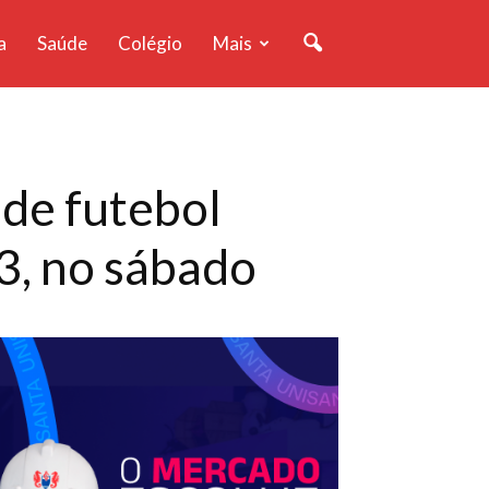
a
Saúde
Colégio
Mais
 de futebol
3, no sábado