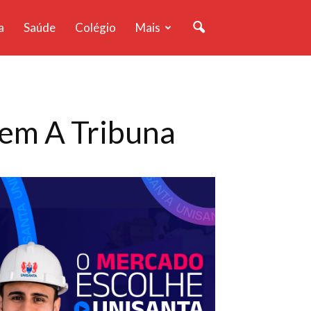
a
Saúde
Colégio
Mais
a em A Tribuna