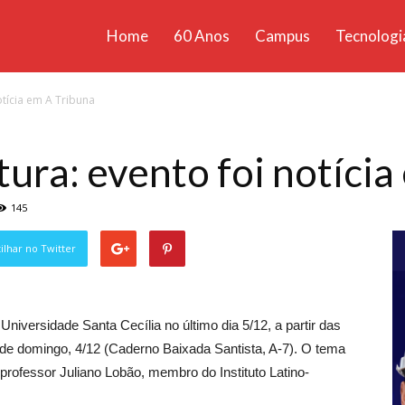
Home
60 Anos
Campus
Tecnologi
ícias
otícia em A Tribuna
santa
tura: evento foi notíci
145
lhar no Twitter
 Universidade Santa Cecília no último dia 5/12, a partir das
a de domingo, 4/12 (Caderno Baixada Santista, A-7). O tema
 professor Juliano Lobão, membro do Instituto Latino-