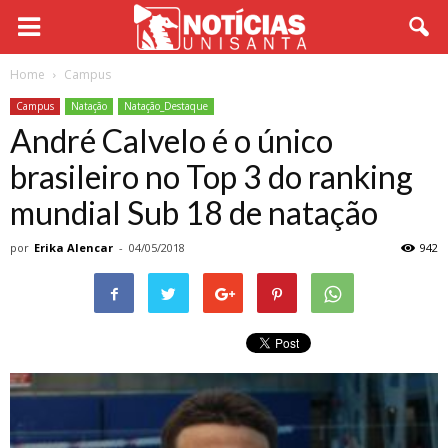
Home
Campus
Campus
Natação
Natação_Destaque
André Calvelo é o único
brasileiro no Top 3 do ranking
mundial Sub 18 de natação
por
Erika Alencar
-
04/05/2018
942