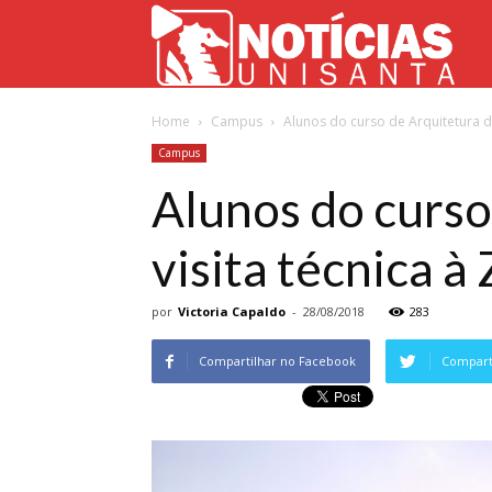
Not
Home
Campus
Alunos do curso de Arquitetura da
Uni
Campus
Alunos do curso
visita técnica 
por
Victoria Capaldo
-
28/08/2018
283
Compartilhar no Facebook
Comparti