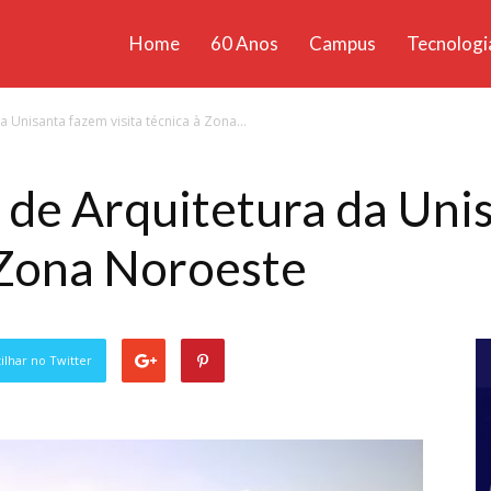
Home
60 Anos
Campus
Tecnologi
ícias
 Unisanta fazem visita técnica à Zona...
santa
 de Arquitetura da Uni
à Zona Noroeste
lhar no Twitter