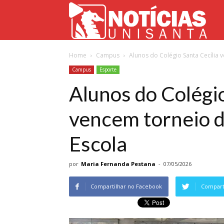
Not
Home
Campus
Alunos do Colégio Santa Cecília 
Uni
Campus
Esporte
Alunos do Colégio
vencem torneio d
Escola
por
Maria Fernanda Pestana
-
07/05/2026
Compartilhar no Facebook
Comparti