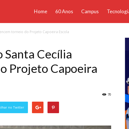
Home
60 Anos
Campus
Tecnologi
ícias
vencem torneio do Projeto Capoeira Escola
santa
 Santa Cecília
o Projeto Capoeira
70
lhar no Twitter