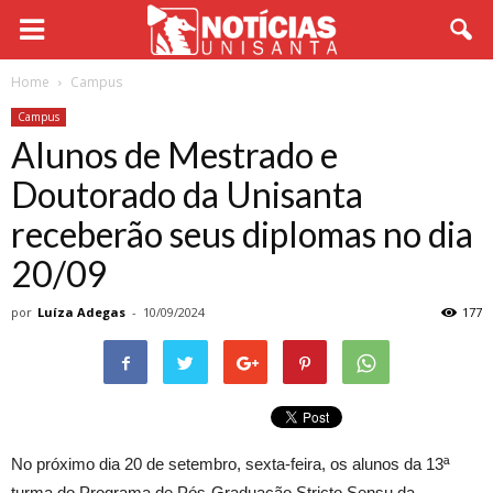
Home
Campus
Campus
Alunos de Mestrado e
Doutorado da Unisanta
receberão seus diplomas no dia
20/09
por
Luíza Adegas
-
10/09/2024
177
No próximo dia 20 de setembro, sexta-feira, os alunos da 13ª
turma do Programa de Pós-Graduação Stricto Sensu da