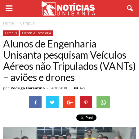
Home
Campus
Campus
Ciência & Tecnologia
Alunos de Engenharia
Unisanta pesquisam Veículos
Aéreos não Tripulados (VANTs)
– aviões e drones
por
Rodrigo Florentino
-
04/10/2018
472