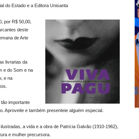
ial do Estado e a Editora Unisanta
0, por R$ 50,00,
rcantes deste
emana de Arte
s livrarias da
em e do Som e na
, e na
tos.
 tão importante
undo. Aproveite e também presenteie alguém especial.
lustradas, a vida e a obra de Patrícia Galvão (1910-1962),
ultura e mulher precursora.