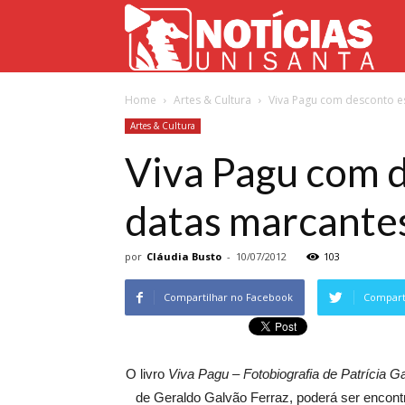
Not
Home
Artes & Cultura
Viva Pagu com desconto e
Uni
Artes & Cultura
Viva Pagu com 
datas marcante
por
Cláudia Busto
-
10/07/2012
103
Compartilhar no Facebook
Comparti
O livro
Viva Pagu – Fotobiografia de Patrícia G
de Geraldo Galvão Ferraz, poderá ser encont