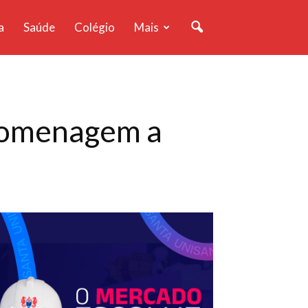
a
Saúde
Colégio
Mais
 homenagem a