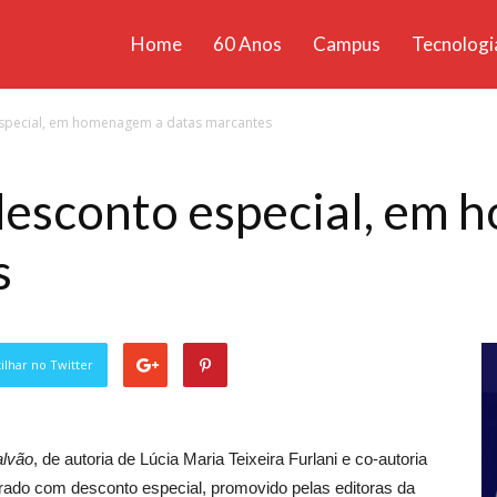
Home
60 Anos
Campus
Tecnologi
ícias
special, em homenagem a datas marcantes
santa
desconto especial, em
s
lhar no Twitter
alvão
, de autoria de Lúcia Maria Teixeira Furlani e co-autoria
rado com desconto especial, promovido pelas editoras da