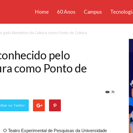
Home
60 Anos
Campus
Tecnologi
ícias
o pelo Ministério da Cultura como Ponto de Cultura
santa
conhecido pelo
tura como Ponto de
70
lhar no Twitter
O Teatro Experimental de Pesquisas da Universidade