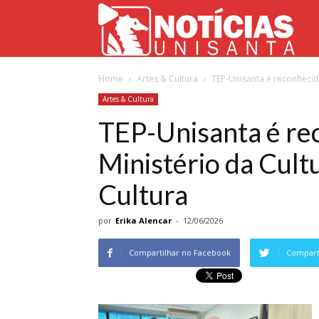
Not
Home
Artes & Cultura
TEP-Unisanta é reconhecid
Uni
Artes & Cultura
TEP-Unisanta é re
Ministério da Cul
Cultura
por
Erika Alencar
-
12/06/2026
Compartilhar no Facebook
Comparti