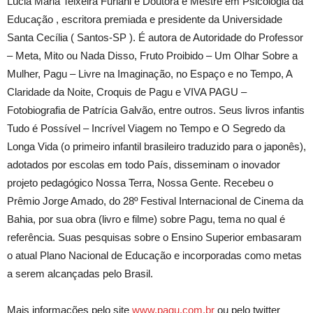
Lúcia Maria Teixeira Furlani é Doutora e Mestre em Psicologia da
Educação , escritora premiada e presidente da Universidade
Santa Cecília ( Santos-SP ). É autora de Autoridade do Professor
– Meta, Mito ou Nada Disso, Fruto Proibido – Um Olhar Sobre a
Mulher, Pagu – Livre na Imaginação, no Espaço e no Tempo, A
Claridade da Noite, Croquis de Pagu e VIVA PAGU –
Fotobiografia de Patrícia Galvão, entre outros. Seus livros infantis
Tudo é Possível – Incrível Viagem no Tempo e O Segredo da
Longa Vida (o primeiro infantil brasileiro traduzido para o japonês),
adotados por escolas em todo País, disseminam o inovador
projeto pedagógico Nossa Terra, Nossa Gente. Recebeu o
Prêmio Jorge Amado, do 28º Festival Internacional de Cinema da
Bahia, por sua obra (livro e filme) sobre Pagu, tema no qual é
referência. Suas pesquisas sobre o Ensino Superior embasaram
o atual Plano Nacional de Educação e incorporadas como metas
a serem alcançadas pelo Brasil.
Mais informações pelo site
www.pagu.com.br
ou pelo twitter