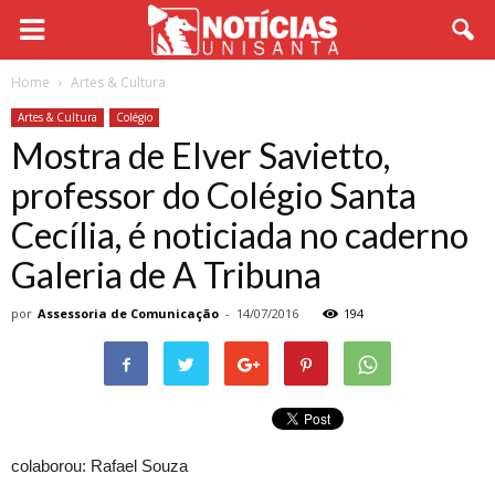
Home
Artes & Cultura
Artes & Cultura
Colégio
Mostra de Elver Savietto,
professor do Colégio Santa
Cecília, é noticiada no caderno
Galeria de A Tribuna
por
Assessoria de Comunicação
-
14/07/2016
194
colaborou: Rafael Souza