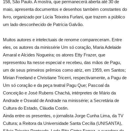
158, São Paulo. A mostra, que permanecerá aberta até 30 de
maio, apresenta documentos e desenhos também constantes do
livro, organizado por Lúcia Teixeira Furlani, que trazem a público
um lado desconhecido de Patrícia Galvão.
Muitos autores e intelectuais de renome compareceram. Entre
eles, os autores da minissérie Um só coração, Maria Adelaide
Amaral e Alcides Nogueira; os atores Etty Frazer, que
representou Ita nesse especial e recebeu, das mãos de Pagu,
um de seus primeiros prêmios como atriz, em 1959, em Santos;
Mirian Freeland e Christiane Tricerri, respectivamente, a Pagu de
Um só coração e da peça teatral Pagu Que; Pascoal da
Conceição e José Rubens Chachá, intérpretes de Mário da
Andrade e Oswald de Andrade na minissérie; a Secretária de
Cultura do Estado, Cláudia Costin.
Ainda entre os presentes, o jornalista Jorge Cunha Lima, da TV
Cultura; a Reitora da Universidade Santa Cecília (UNISANTA),
Sílvia Teixeira Penteado, Leda Rita Cintra Ferraz, a curadora da