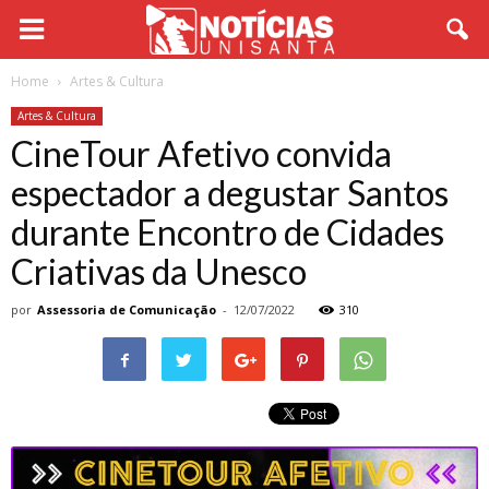
Home
Artes & Cultura
Artes & Cultura
CineTour Afetivo convida
espectador a degustar Santos
durante Encontro de Cidades
Criativas da Unesco
por
Assessoria de Comunicação
-
12/07/2022
310