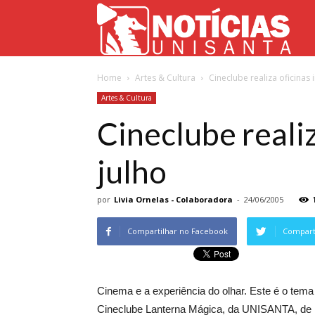
Not
Home
Artes & Cultura
Cineclube realiza oficinas 
Uni
Artes & Cultura
Cineclube realiz
julho
por
Livia Ornelas - Colaboradora
-
24/06/2005
Compartilhar no Facebook
Comparti
Cinema e a experiência do olhar. Este é o tema 
Cineclube Lanterna Mágica, da UNISANTA, de 18