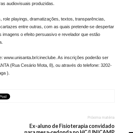
as audiovisuais produzidas.
, role playings, dramatizações, textos, transparências,
, cartazes entre outras, com as quais pretende-se despertar
s imagens o efeito persuasivo e revelador que estão
a.
e: www.unisanta.br/cineclube. As inscrições poderão ser
NTA (Rua Cesário Mota, 8), ou através do telefone: 3202-
ga ).
Próxima matéria
Ex-aluno de Fisioterapia convidado
para mesa-redonda no HC/UNICAMP