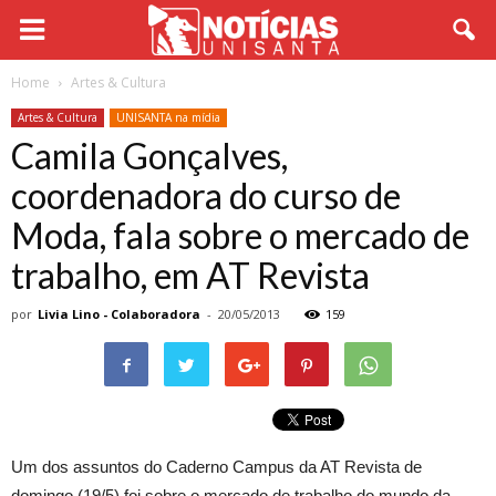
Home
Artes & Cultura
Artes & Cultura
UNISANTA na mídia
Camila Gonçalves,
coordenadora do curso de
Moda, fala sobre o mercado de
trabalho, em AT Revista
por
Livia Lino - Colaboradora
-
20/05/2013
159
Um dos assuntos do Caderno Campus da AT Revista de
domingo (19/5) foi sobre o mercado de trabalho do mundo da