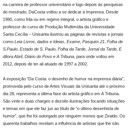
na carreira de professor universitário e logo depois às pesquisas
do mestrado, DaCosta voltou a se dedicar à Imprensa. Desde
1980, como frila ou em regime integral, o artista gráfico e
professor do curso de Produção Multimídia da Universidade
Santa Cecília – Unisanta ilustrou as páginas de revistas e jornais
como
Leia Livros
, d
ados e Ideias
,
Exame
,
Pasquim 21
,
Folha de
S.Paulo
,
Estado de S. Paulo
,
Folha da Tarde
,
Jornal da Tarde
,
E
ditora Abril
,
Diário do Povo
e
A Tribuna
, para onde voltou em
2012, depois de ter ali atuado de 1997 a 2002.
A exposição “Da Costa: o desenho de humor na imprensa diária”,
promovida pelo curso de Artes Visuais da Unisanta até o próximo
dia 28, representa a última fase do artista gráfico em A Tribuna.
São vinte e duas charges e dezoito ilustrações focando situações
e temas em que ele faz jus ao título de “o último desenhista de
humor”, que lhe foi outorgado por ninguém menos que Ziraldo. Os
quarenta trabalhos revelam a influência de artistas que lhe são